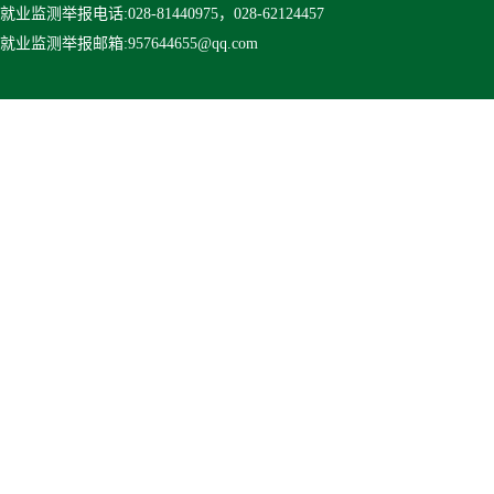
就业监测举报
电话:028-81440975，028-62124457
就业监测举报
邮箱:957644655@qq.com