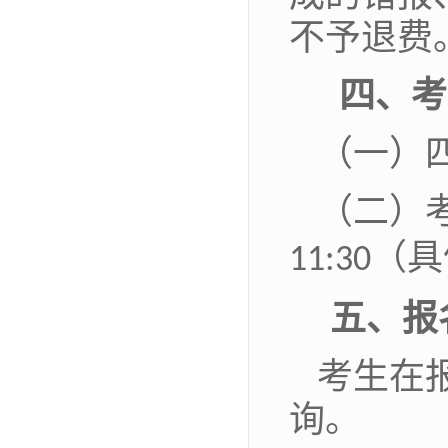
不予退费
四、考
（
一）
（
二）
（具
11:30
五、报
考生在
询。