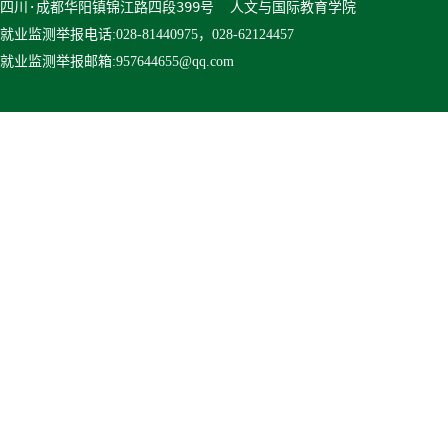
四川·成都华阳镇锦江路四段399号  人文与国际教育学院
就业监测举报
电话:028-81440975，028-62124457
就业监测举报
邮箱:957644655@qq.com